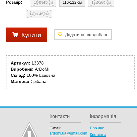
Розмір:
104-110 см
116-122 см
128-134 см
140-146 см
Купити
Артикул:
13378
Виробник:
ArDoMi
Склад:
100% бавовна
Матеріал:
рібана
Контакти
Інформація
E-mail:
Про нас
ardomi.ua@gmail.com
Контакти