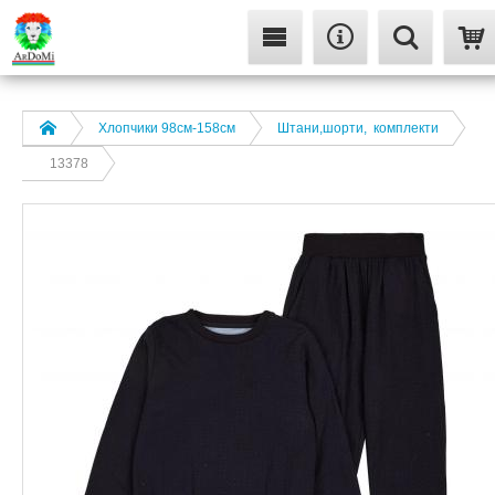
Хлопчики 98см-158см
Штани,шорти, комплекти
13378