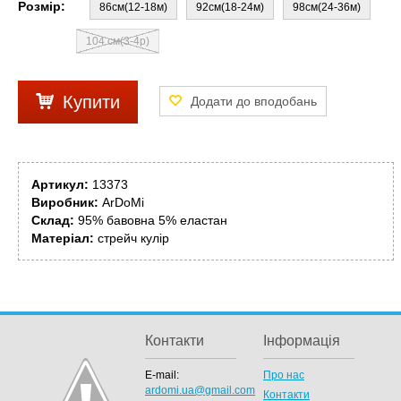
Розмір:
86см(12-18м)
92см(18-24м)
98см(24-36м)
104 см(3-4р)
Купити
Артикул:
13373
Виробник:
ArDoMi
Склад:
95% бавовна 5% еластан
Матеріал:
стрейч кулір
Контакти
Інформація
E-mail:
Про нас
ardomi.ua@gmail.com
Контакти