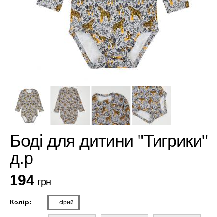
Боді для дитини "Тигрики"
д.р
194
грн
Колір:
сірий