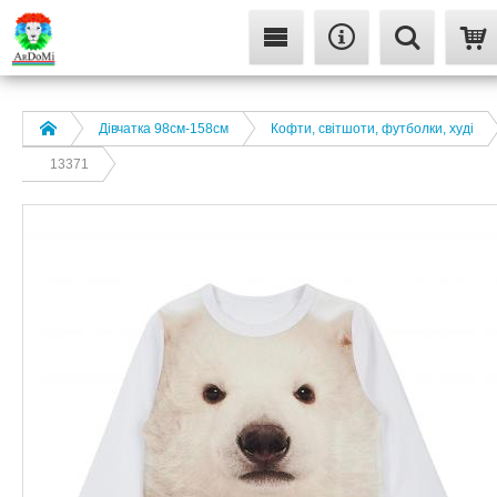
Дівчатка 98cм-158см
Кофти, світшоти, футболки, худі
13371