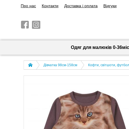
Про нас
Контакти
Доставка і оплата
Відгуки
Одяг для малюків 0-36мі
Дівчатка 98cм-158см
Кофти, світшоти, футболк