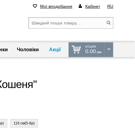
Мої вподобання
Кабінет
RU
КОШИК
нки
Чоловіки
Акції
0.00
грн
"Кошеня"
5р)
116 см(5-6р)