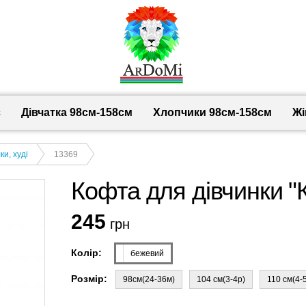
с
Дівчатка 98cм-158см
Хлопчики 98см-158см
Жі
и, худі
13369
Кофта для дівчинки 
245
грн
Колір:
бежевий
Розмір:
98см(24-36м)
104 см(3-4р)
110 см(4-