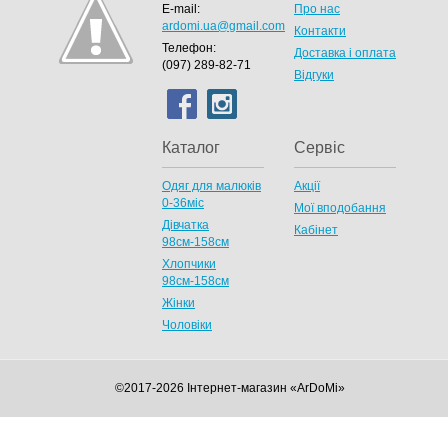
E-mail:
Про нас
ardomi.ua@gmail.com
Контакти
Телефон:
Доставка і оплата
(097) 289-82-71
Відгуки
Каталог
Сервіс
Одяг для малюків
Акції
0-36міс
Мої вподобання
Дівчатка
Кабінет
98cм-158см
Хлопчики
98см-158см
Жінки
Чоловіки
©2017-2026 Інтернет-магазин «ArDoMi»