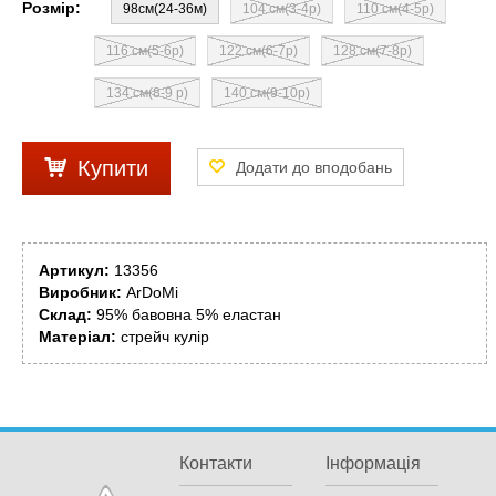
Розмір:
98см(24-36м)
104 см(3-4р)
110 см(4-5р)
116 см(5-6р)
122 см(6-7р)
128 см(7-8р)
134 см(8-9 р)
140 см(9-10р)
Купити
Артикул:
13356
Виробник:
ArDoMi
Склад:
95% бавовна 5% еластан
Матеріал:
стрейч кулір
Контакти
Інформація