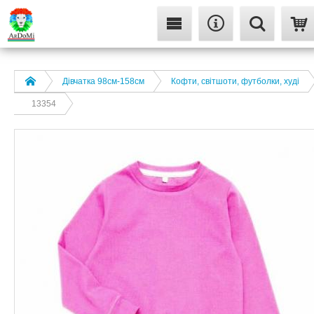
Дівчатка 98cм-158см
Кофти, світшоти, футболки, худі
13354