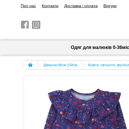
Про нас
Контакти
Доставка і оплата
Відгуки
Одяг для малюків 0-36мі
Дівчатка 98cм-158см
Кофти, світшоти, футболк