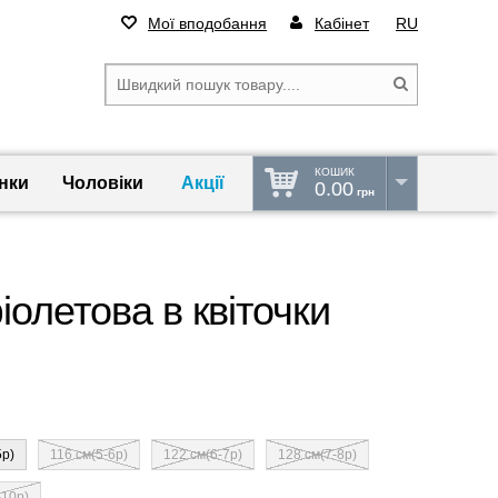
Мої вподобання
Кабінет
RU
КОШИК
нки
Чоловіки
Акції
0.00
грн
іолетова в квіточки
5р)
116 см(5-6р)
122 см(6-7р)
128 см(7-8р)
-10р)