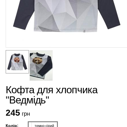
Кофта для хлопчика
"Ведмідь"
245
грн
Колір:
темно-сірий