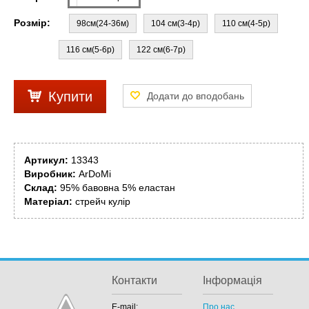
Розмір:
98см(24-36м)
104 см(3-4р)
110 см(4-5р)
116 см(5-6р)
122 см(6-7р)
Купити
Артикул:
13343
Виробник:
ArDoMi
Склад:
95% бавовна 5% еластан
Матеріал:
стрейч кулір
Контакти
Інформація
E-mail:
Про нас