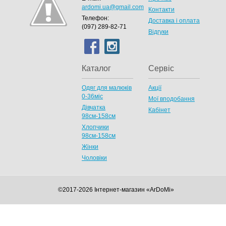
ardomi.ua@gmail.com
Контакти
Телефон:
Доставка і оплата
(097) 289-82-71
Відгуки
Каталог
Сервіс
Одяг для малюків
Акції
0-36міс
Мої вподобання
Дівчатка
Кабінет
98cм-158см
Хлопчики
98см-158см
Жінки
Чоловіки
©2017-2026 Інтернет-магазин «ArDoMi»