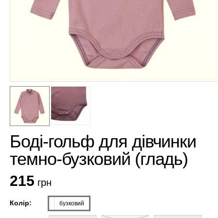
Боді-гольф для дівчинки
темно-бузковий (гладь)
215
грн
Колір:
бузковий