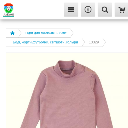
Одяг для малюків 0-36міс
Боді, кофти,футболки, світшоти, гольфи
13329