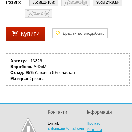
Розмір:
86см(12-18м)
92см(18-24м)
98см(24-36м)
104 см(3-4р)
Купити
Артикул:
13329
Виробник:
ArDoMi
Склад:
95% бавовна 5% еластан
Матеріал:
рібана
Контакти
Інформація
E-mail:
Про нас
ardomi.ua@gmail.com
Контакти