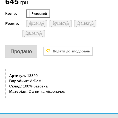
645
грн
Колір:
Червоний
Розмір:
98-104 см
104-110 см
116-122 см
128-134 см
Продано
Артикул:
13320
Виробник:
ArDoMi
Склад:
100% бавовна
Матеріал:
2-х нитка мікроначос