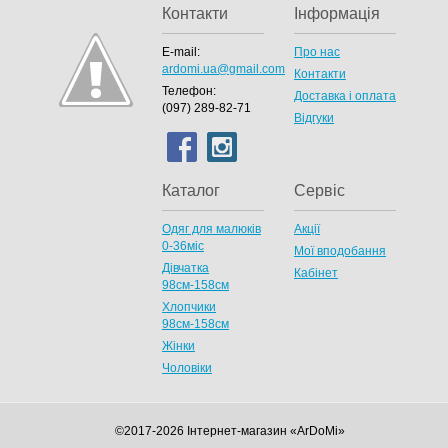
Контакти
Інформація
E-mail:
Про нас
ardomi.ua@gmail.com
Контакти
Телефон:
Доставка і оплата
(097) 289-82-71
Відгуки
Каталог
Сервіс
Одяг для малюків
Акції
0-36міс
Мої вподобання
Дівчатка
Кабінет
98cм-158см
Хлопчики
98см-158см
Жінки
Чоловіки
©2017-2026 Інтернет-магазин «ArDoMi»