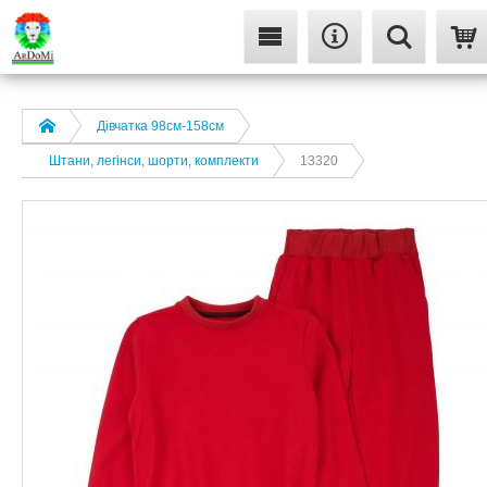
Дівчатка 98cм-158см
Штани, легінси, шорти, комплекти
13320