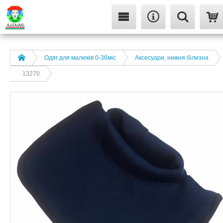
Одяг для малюків 0-36міс
Аксесуари, нижня білизна
13270