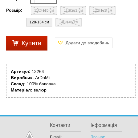
Розмір:
110 -116 см
116-122 см
122-128 см
128-134 см
140-146 см
Купити
Артикул:
13264
Виробник:
ArDoMi
Склад:
100% бавовна
Матеріал:
велюр
Контакти
Інформація
E-mail:
Про нас