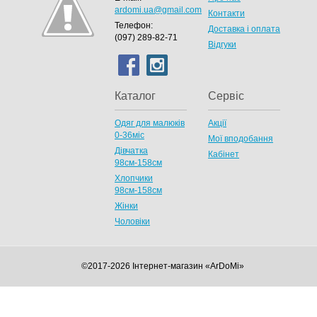
ardomi.ua@gmail.com
Контакти
Телефон:
Доставка і оплата
(097) 289-82-71
Відгуки
Каталог
Сервіс
Одяг для малюків
Акції
0-36міс
Мої вподобання
Дівчатка
Кабінет
98cм-158см
Хлопчики
98см-158см
Жінки
Чоловіки
©2017-2026 Інтернет-магазин «ArDoMi»