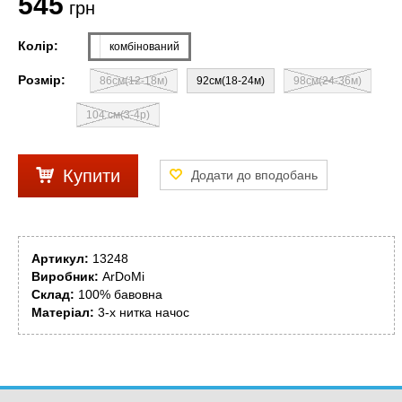
545
грн
Колір:
комбінований
Розмір:
86см(12-18м)
92см(18-24м)
98см(24-36м)
104 см(3-4р)
Купити
Артикул:
13248
Виробник:
ArDoMi
Склад:
100% бавовна
Матеріал:
3-х нитка начос