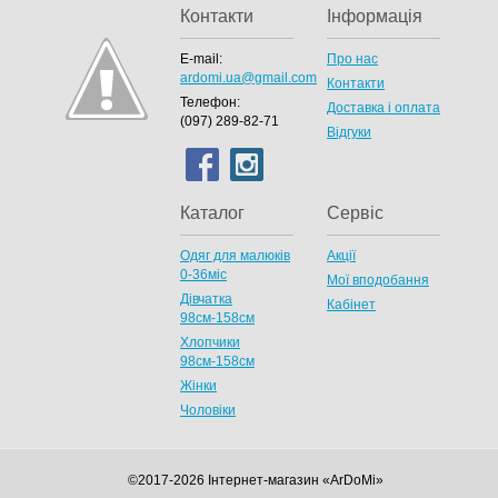
Контакти
Інформація
E-mail:
Про нас
ardomi.ua@gmail.com
Контакти
Телефон:
Доставка і оплата
(097) 289-82-71
Відгуки
Каталог
Сервіс
Одяг для малюків
Акції
0-36міс
Мої вподобання
Дівчатка
Кабінет
98cм-158см
Хлопчики
98см-158см
Жінки
Чоловіки
©2017-2026 Інтернет-магазин «ArDoMi»