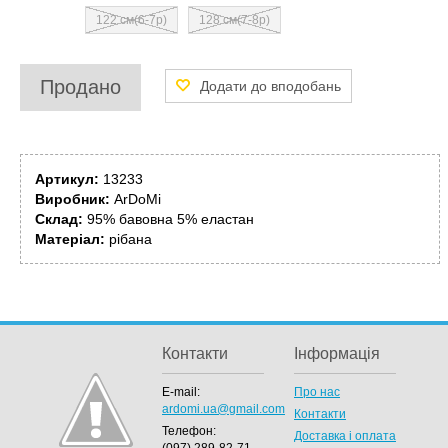
122 см(6-7р)
128 см(7-8р)
Продано
Артикул:
13233
Виробник:
ArDoMi
Склад:
95% бавовна 5% еластан
Матеріал:
рібана
Контакти
Інформація
E-mail:
Про нас
ardomi.ua@gmail.com
Контакти
Телефон:
Доставка і оплата