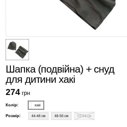
Шапка (подвійна) + снуд
для дитини хакі
274
грн
Колір:
хакі
Розмір:
44-46 см
48-50 см
52-54 см