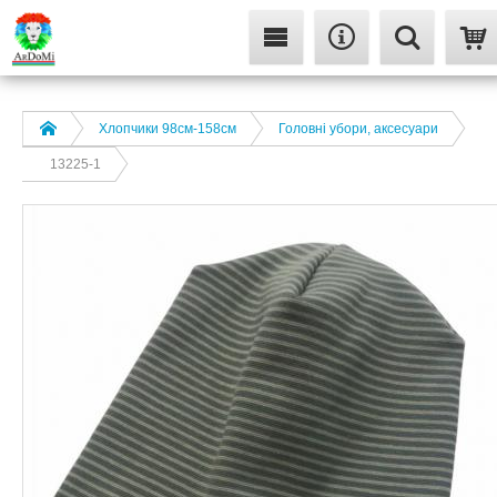
Хлопчики 98см-158см
Головні убори, аксесуари
13225-1