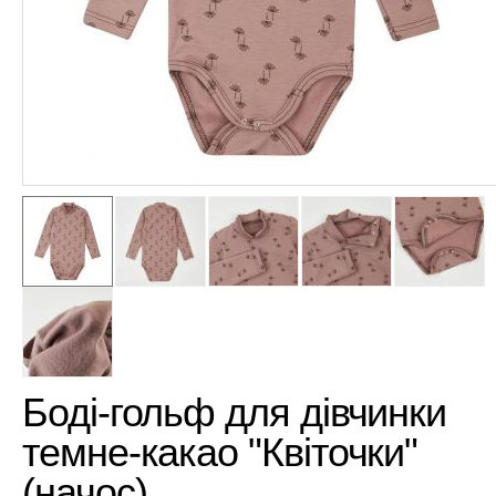
Боді-гольф для дівчинки
темне-какао "Квіточки"
(начос)