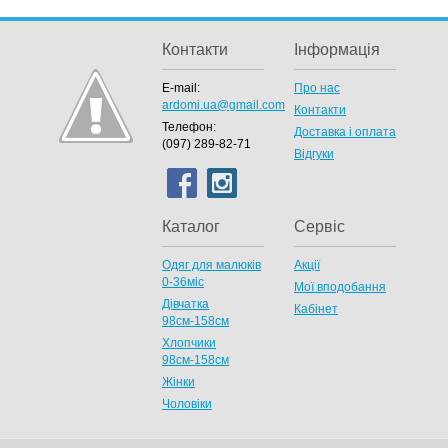
Контакти
Інформація
E-mail:
Про нас
ardomi.ua@gmail.com
Контакти
Телефон:
Доставка і оплата
(097) 289-82-71
Відгуки
Каталог
Сервіс
Одяг для малюків
Акції
0-36міс
Мої вподобання
Дівчатка
Кабінет
98cм-158см
Хлопчики
98см-158см
Жінки
Чоловіки