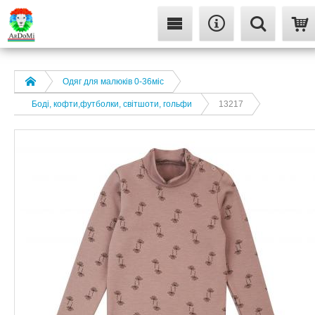
Одяг для малюків 0-36міс
Боді, кофти,футболки, світшоти, гольфи
13217