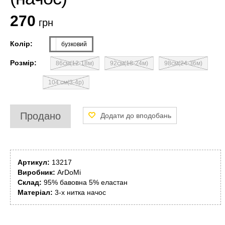
270
грн
Колір:
бузковий
Розмір:
86см(12-18м)
92см(18-24м)
98см(24-36м)
104 см(3-4р)
Продано
Артикул:
13217
Виробник:
ArDoMi
Склад:
95% бавовна 5% еластан
Матеріал:
3-х нитка начос