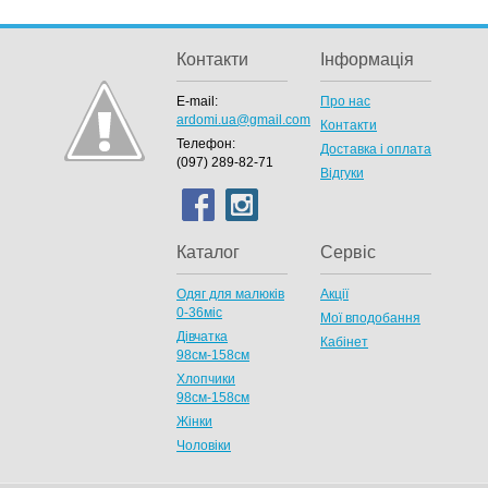
Контакти
Інформація
E-mail:
Про нас
ardomi.ua@gmail.com
Контакти
Телефон:
Доставка і оплата
(097) 289-82-71
Відгуки
Каталог
Сервіс
Одяг для малюків
Акції
0-36міс
Мої вподобання
Дівчатка
Кабінет
98cм-158см
Хлопчики
98см-158см
Жінки
Чоловіки