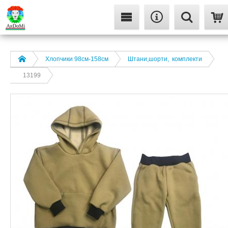
Хлопчики 98см-158см
Штани,шорти, комплекти
13199