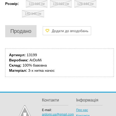
Розмір:
110-116 см
116-122 см
128-134 см
140-146 см
Продано
Артикул:
13199
Виробник:
ArDoMi
Склад:
100% бавовна
Матеріал:
3-х нитка начос
Контакти
Інформація
E-mail:
Про нас
ardomi.ua@gmail.com
Контакти