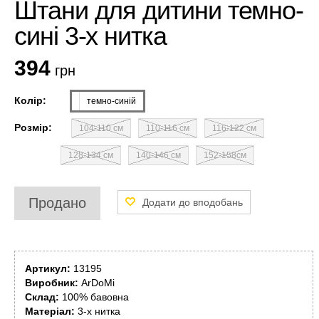
Штани для дитини темно-
сині 3-х нитка
394
грн
Колір:
темно-синій
Розмір:
104-110 см
110-116 см
116-122 см
128-134 см
140-146 см
152-158см
Продано
Артикул:
13195
Виробник:
ArDoMi
Склад:
100% бавовна
Матеріал:
3-х нитка