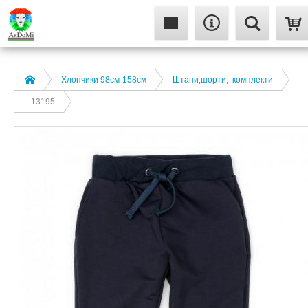
Хлопчики 98см-158см
Штани,шорти, комплекти
13195