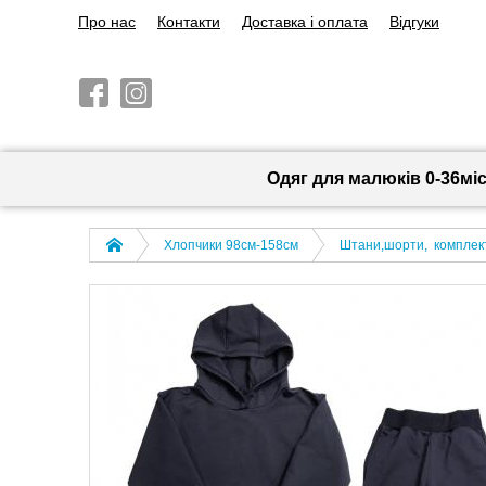
Про нас
Контакти
Доставка і оплата
Відгуки
Одяг для малюків 0-36мі
Хлопчики 98см-158см
Штани,шорти, комплек