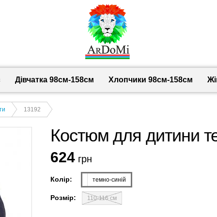
с
Дівчатка 98cм-158см
Хлопчики 98см-158см
Жі
ти
13192
Костюм для дитини те
624
грн
Колір:
темно-синій
Розмір:
110-116 см