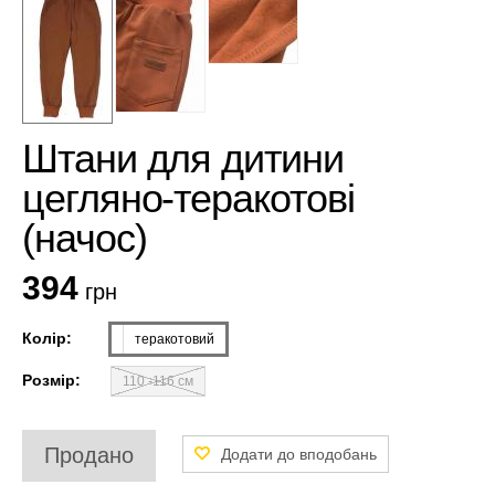
Штани для дитини
цегляно-теракотові
(начос)
394
грн
Колір:
теракотовий
Розмір:
110 -116 см
Продано