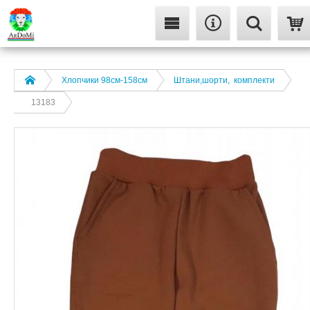
Хлопчики 98см-158см
Штани,шорти, комплекти
13183