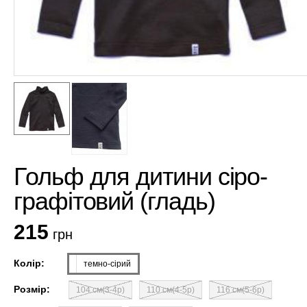
Гольф для дитини сіро-
графітовий (гладь)
215
грн
Колір:
темно-сірий
Розмір:
104 см(3-4р)
110 см(4-5р)
116 см(5-6р)