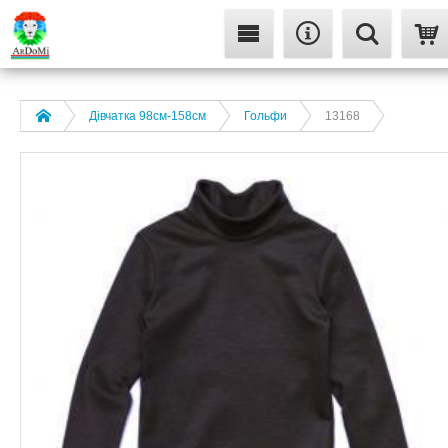
Дівчатка 98cм-158см
Гольфи
13168