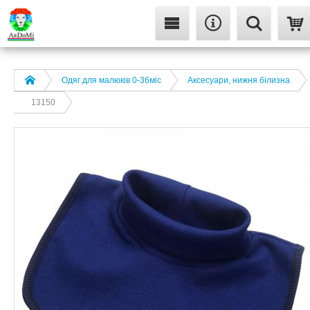
Одяг для малюків 0-36міс
Аксесуари, нижня білизна
13150