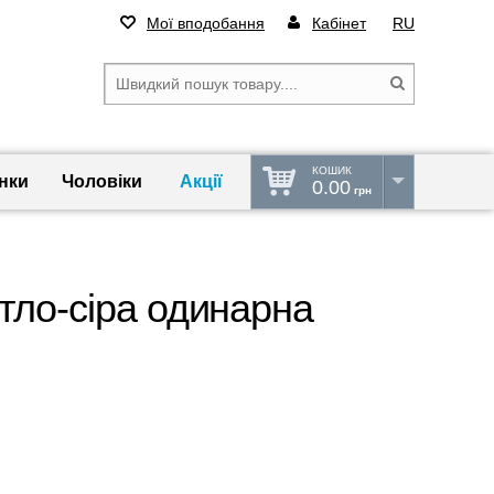
Мої вподобання
Кабінет
RU
КОШИК
нки
Чоловіки
Акції
0.00
грн
тло-сіра одинарна