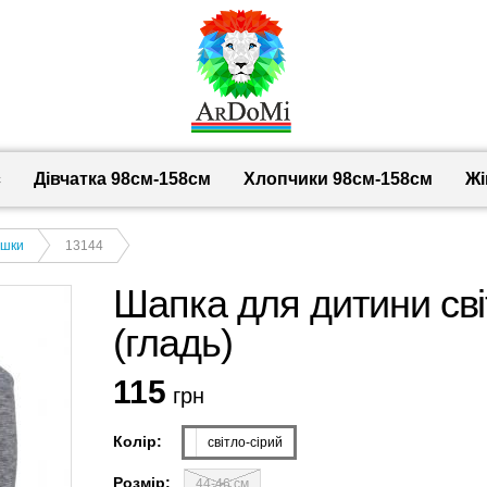
с
Дівчатка 98cм-158см
Хлопчики 98см-158см
Жі
ишки
13144
Шапка для дитини сві
(гладь)
115
грн
Колір:
світло-сірий
Розмір:
44-46 см