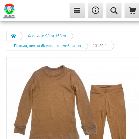
Хлопчики 98см-158см
Піжами, нижня білизна, термобілизна
13139-1