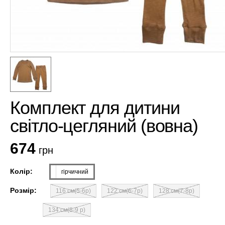
Комплект для дитини
світло-цегляний (вовна)
674
грн
Колір:
гірчичний
Розмір:
116 см(5-6р)
122 см(6-7р)
128 см(7-8р)
134 см(8-9 р)