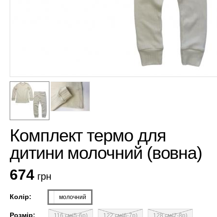
Комплект термо для
дитини молочний (вовна)
674
грн
Колір:
молочний
Розмір:
116 см(5-6р)
122 см(6-7р)
128 см(7-8р)