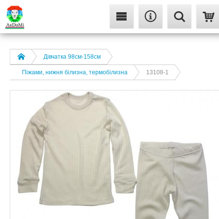
Дівчатка 98cм-158см
Піжами, нижня білизна, термобілизна
13108-1