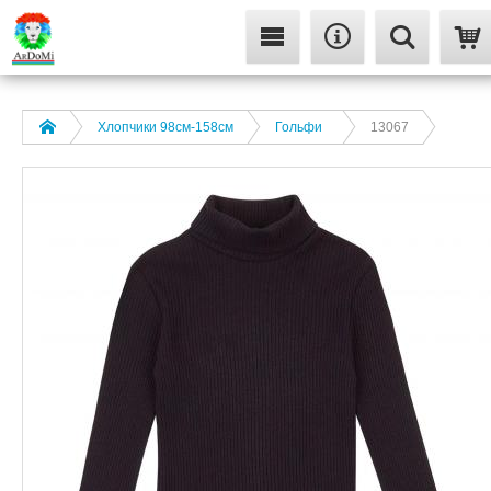
Хлопчики 98см-158см
Гольфи
13067