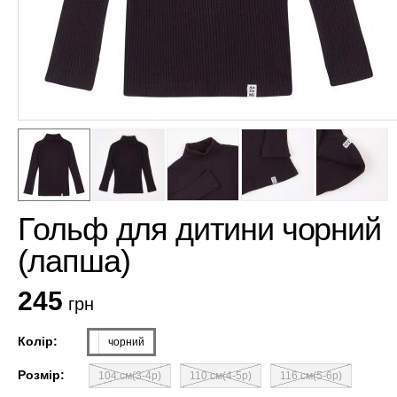
Гольф для дитини чорний
(лапша)
245
грн
Колір:
чорний
Розмір:
104 см(3-4р)
110 см(4-5р)
116 см(5-6р)