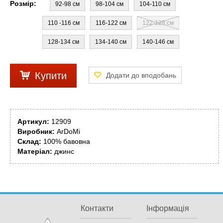
Розмір:
92-98 см
98-104 см
104-110 см
110 -116 см
116-122 см
122-128 см
128-134 см
134-140 см
140-146 см
Купити
Артикул:
12909
Виробник:
ArDoMi
Склад:
100% бавовна
Матеріал:
джинс
Контакти
Інформація