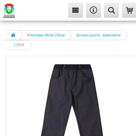
Хлопчики 98см-158см
Штани,шорти, комплекти
12909