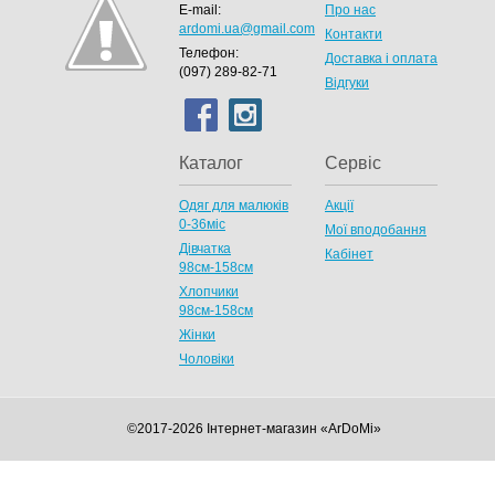
E-mail:
Про нас
ardomi.ua@gmail.com
Контакти
Телефон:
Доставка і оплата
(097) 289-82-71
Відгуки
Каталог
Сервіс
Одяг для малюків
Акції
0-36міс
Мої вподобання
Дівчатка
Кабінет
98cм-158см
Хлопчики
98см-158см
Жінки
Чоловіки
©2017-2026 Інтернет-магазин «ArDoMi»