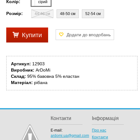
Колір:
сірий
Розмір:
44-46 см
48-50 см
52-54 см
Купити
Артикул:
12903
Виробник:
ArDoMi
Склад:
95% бавовна 5% еластан
Матеріал:
рібана
Контакти
Інформація
E-mail:
Про нас
ardomi.ua@gmail.com
Контакти