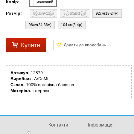
Колір:
молочний
Розмір:
80см(9-12м)
86см(12-18м)
92см(18-24м)
98см(24-36м)
104 см(3-4р)
Купити
Артикул:
12879
Виробник:
ArDoMi
Склад:
100% органічна бавовна
Матеріал:
інтерлок
Контакти
Інформація