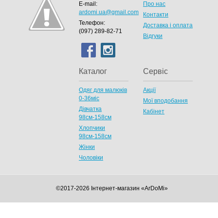
E-mail:
Про нас
ardomi.ua@gmail.com
Контакти
Телефон:
Доставка і оплата
(097) 289-82-71
Відгуки
Каталог
Сервіс
Одяг для малюків
Акції
0-36міс
Мої вподобання
Дівчатка
Кабінет
98cм-158см
Хлопчики
98см-158см
Жінки
Чоловіки
©2017-2026 Інтернет-магазин «ArDoMi»