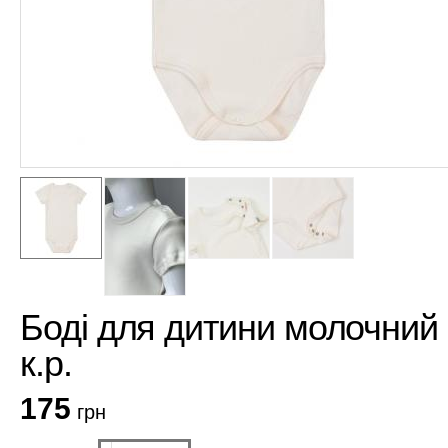
Боді для дитини молочний
к.р.
175
грн