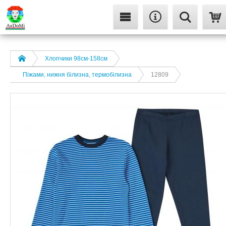
Хлопчики 98см-158см
Піжами, нижня білизна, термобілизна
12809