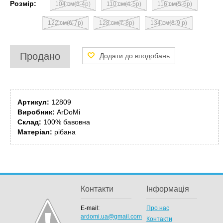
Розмір:
104 см(3-4р)
110 см(4-5р)
116 см(5-6р)
122 см(6-7р)
128 см(7-8р)
134 см(8-9 р)
Продано
Артикул:
12809
Виробник:
ArDoMi
Склад:
100% бавовна
Матеріал:
рібана
Контакти
Інформація
E-mail:
Про нас
ardomi.ua@gmail.com
Контакти