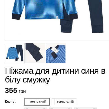
Піжама для дитини синя в
білу смужку
355
грн
Колір:
темно-синій
темно-синій