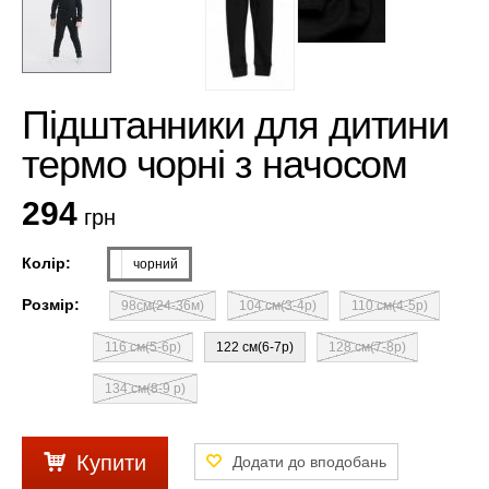
Підштанники для дитини
термо чорні з начосом
294
грн
Колір:
чорний
Розмір:
98см(24-36м)
104 см(3-4р)
110 см(4-5р)
116 см(5-6р)
122 см(6-7р)
128 см(7-8р)
134 см(8-9 р)
Купити