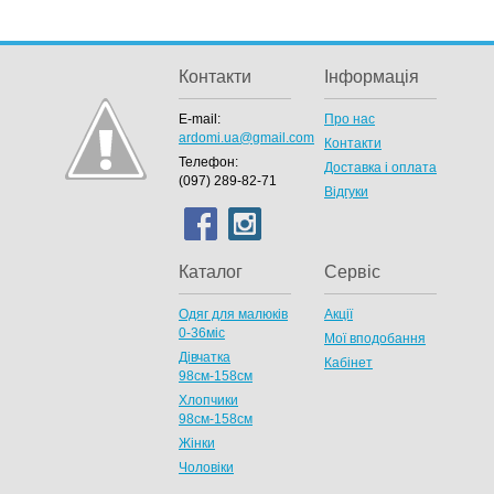
Контакти
Інформація
E-mail:
Про нас
ardomi.ua@gmail.com
Контакти
Телефон:
Доставка і оплата
(097) 289-82-71
Відгуки
Каталог
Сервіс
Одяг для малюків
Акції
0-36міс
Мої вподобання
Дівчатка
Кабінет
98cм-158см
Хлопчики
98см-158см
Жінки
Чоловіки