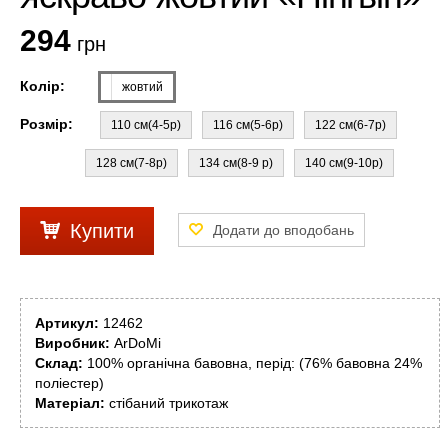
294
грн
Колір:
жовтий
Розмір:
110 см(4-5р)
116 см(5-6р)
122 см(6-7р)
128 см(7-8р)
134 см(8-9 р)
140 см(9-10р)
Купити
Артикул:
12462
Виробник:
ArDoMi
Склад:
100% органічна бавовна, перід: (76% бавовна 24%
поліестер)
Матеріал:
стібаний трикотаж