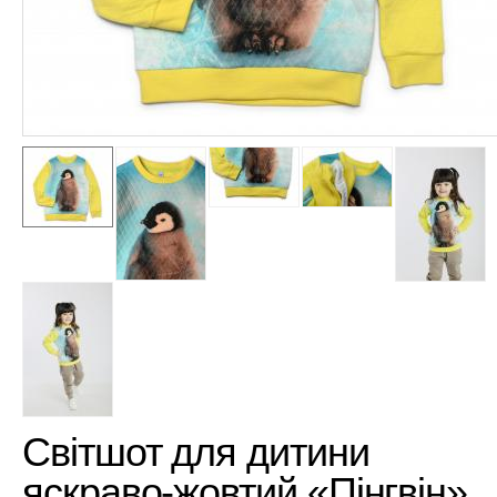
Світшот для дитини
яскраво-жовтий «Пінгвін»