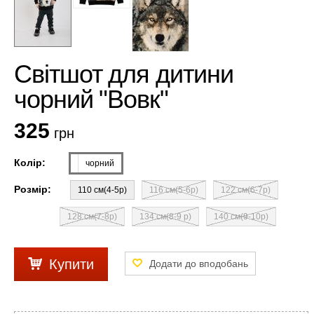
Світшот для дитини
чорний "Вовк"
325
грн
Колір:
чорний
Розмір:
110 см(4-5р)
116 см(5-6р)
122 см(6-7р)
128 см(7-8р)
134 см(8-9 р)
140 см(9-10р)
Купити