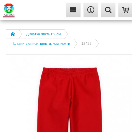
Дівчатка 98cм-158см
Штани, легінси, шорти, комплекти
12422