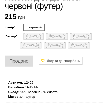
червоні (футер)
215
грн
Колір:
Червоний
Розмір:
98 см(2-3р)
104 см(3-4р)
110 см(4-5р)
116 см(5-6р)
122 см(6-7р)
128 см(7-8р)
Продано
Артикул:
12422
Виробник:
ArDoMi
Склад:
95% бавовна 5% еластан
Матеріал:
футер