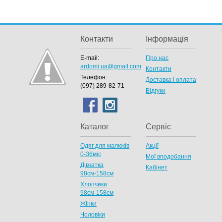
Контакти
Інформація
E-mail:
Про нас
ardomi.ua@gmail.com
Контакти
Телефон:
Доставка і оплата
(097) 289-82-71
Відгуки
Каталог
Сервіс
Одяг для малюків
Акції
0-36міс
Мої вподобання
Дівчатка
Кабінет
98cм-158см
Хлопчики
98см-158см
Жінки
Чоловіки