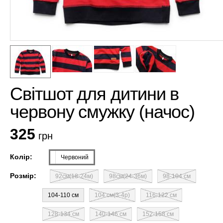
Світшот для дитини в
червону смужку (начос)
325
грн
Колір:
Червоний
Розмір:
92см(18-24м)
98см(24-36м)
98-104 см
104-110 см
104 см(3-4р)
116-122 см
128-134 см
140-146 см
152-158 см