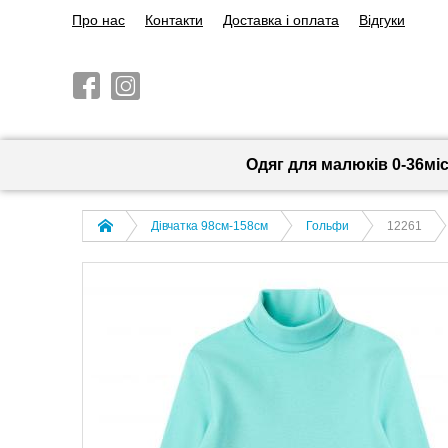
Про нас
Контакти
Доставка і оплата
Відгуки
Одяг для малюків 0-36мі
Дівчатка 98cм-158см
Гольфи
12261