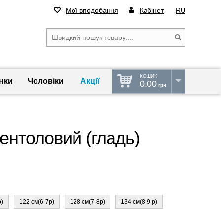
Мої вподобання
Кабінет
RU
КОШИК
нки
Чоловіки
Акції
0.00
грн
ентоловий (гладь)
р)
122 см(6-7р)
128 см(7-8р)
134 см(8-9 р)