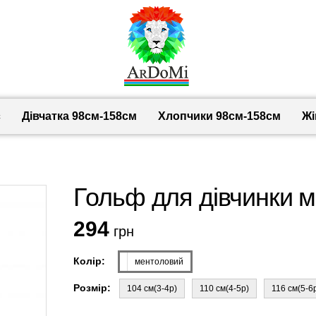
с
Дівчатка 98cм-158см
Хлопчики 98см-158см
Жі
Гольф для дівчинки м
294
грн
Колір:
ментоловий
Розмір:
104 см(3-4р)
110 см(4-5р)
116 см(5-6