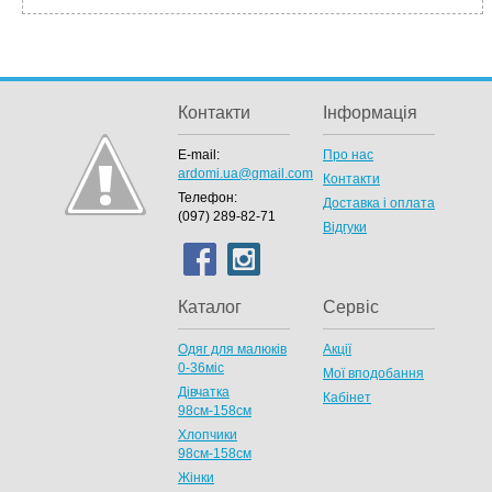
Контакти
Інформація
E-mail:
Про нас
ardomi.ua@gmail.com
Контакти
Телефон:
Доставка і оплата
(097) 289-82-71
Відгуки
Каталог
Сервіс
Одяг для малюків
Акції
0-36міс
Мої вподобання
Дівчатка
Кабінет
98cм-158см
Хлопчики
98см-158см
Жінки