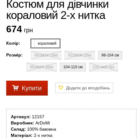
Костюм для дівчинки
кораловий 2-х нитка
674
грн
Колір:
кораловий
Розмір:
86см(12-18м)
92см(18-24м)
98-104 см
98см(24-36м)
104-110 см
104 см(3-4р)
Купити
Артикул:
12157
Виробник:
ArDoMi
Склад:
100% бавовна
Матеріал:
2-х нитка