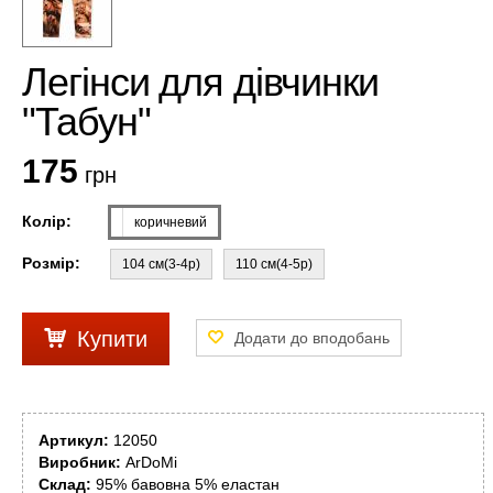
Легінси для дівчинки
"Табун"
175
грн
Колір:
коричневий
Розмір:
104 см(3-4р)
110 см(4-5р)
Купити
Артикул:
12050
Виробник:
ArDoMi
Склад:
95% бавовна 5% еластан