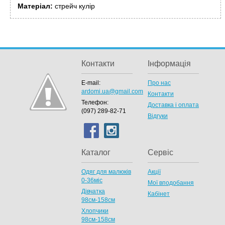
Матеріал:
стрейч кулір
Контакти
Інформація
E-mail:
Про нас
ardomi.ua@gmail.com
Контакти
Телефон:
Доставка і оплата
(097) 289-82-71
Відгуки
Каталог
Сервіс
Одяг для малюків
Акції
0-36міс
Мої вподобання
Дівчатка
Кабінет
98cм-158см
Хлопчики
98см-158см