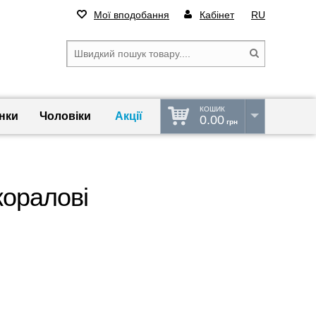
Мої вподобання
Кабінет
RU
КОШИК
нки
Чоловіки
Акції
0.00
грн
коралові