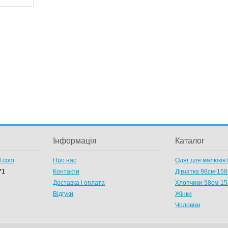
Інформація
Каталог
l.com
Про нас
Одяг для малюків 
71
Контакти
Дівчатка 98cм-15
Доставка і оплата
Хлопчики 98см-1
Відгуки
Жінки
Чоловіки