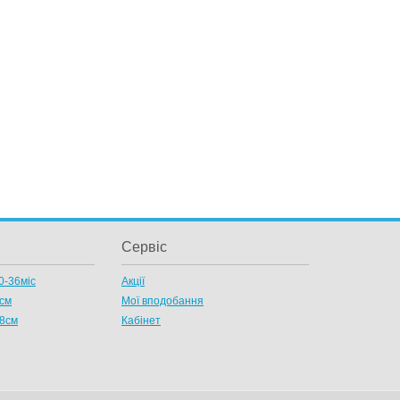
Сервіс
0-36міс
Акції
8см
Мої вподобання
58см
Кабінет