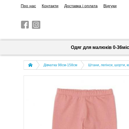
Про нас
Контакти
Доставка і оплата
Відгуки
Одяг для малюків 0-36мі
Дівчатка 98cм-158см
Штани, легінси, шорти, 