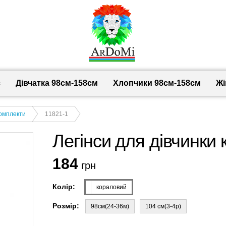
с
Дівчатка 98cм-158см
Хлопчики 98см-158см
Жі
комплекти
11821-1
Легінси для дівчинки 
184
грн
Колір:
кораловий
Розмір:
98см(24-36м)
104 см(3-4р)