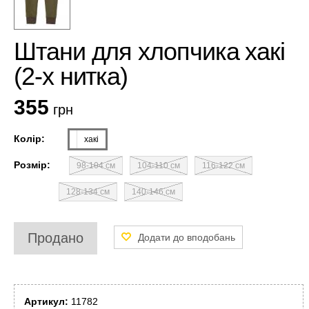
Штани для хлопчика хакі
(2-х нитка)
355
грн
Колір:
хакі
Розмір:
98-104 см
104-110 см
116-122 см
128-134 см
140-146 см
Продано
Артикул:
11782