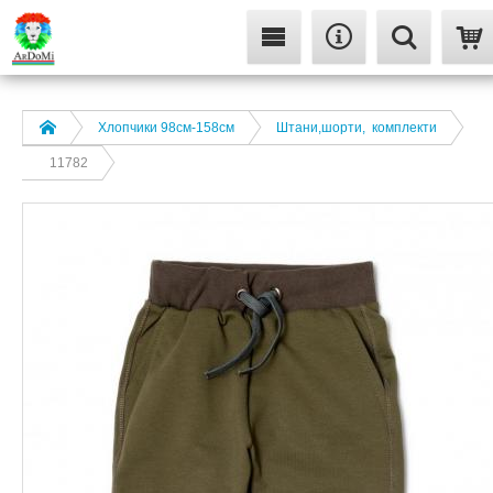
Хлопчики 98см-158см
Штани,шорти, комплекти
11782