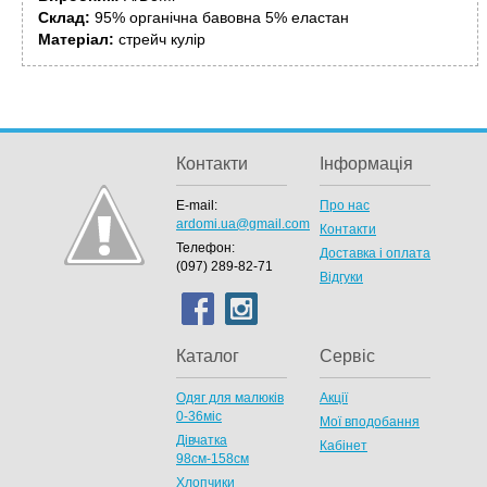
Склад:
95% органічна бавовна 5% еластан
Матеріал:
стрейч кулір
Контакти
Інформація
E-mail:
Про нас
ardomi.ua@gmail.com
Контакти
Телефон:
Доставка і оплата
(097) 289-82-71
Відгуки
Каталог
Сервіс
Одяг для малюків
Акції
0-36міс
Мої вподобання
Дівчатка
Кабінет
98cм-158см
Хлопчики