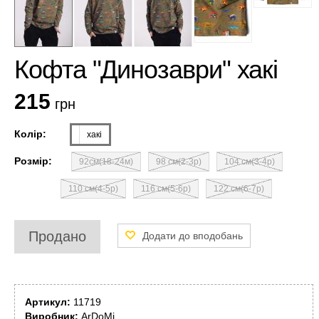
Кофта "Динозаври" хакі
215
грн
Колір:
хакі
Розмір:
92см(18-24м)
98 см(2-3р)
104 см(3-4р)
110 см(4-5р)
116 см(5-6р)
122 см(6-7р)
Продано
Артикул:
11719
Виробник:
ArDoMi