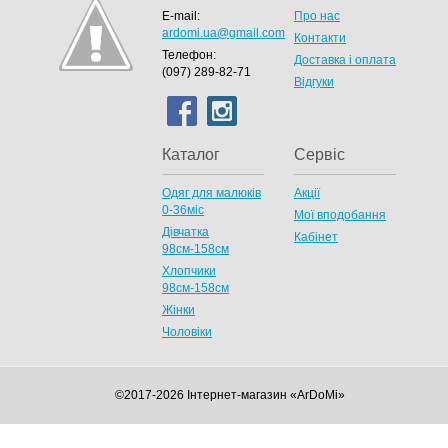
E-mail:
Про нас
ardomi.ua@gmail.com
Контакти
Телефон:
Доставка і оплата
(097) 289-82-71
Відгуки
Каталог
Сервіс
Одяг для малюків
Акції
0-36міс
Мої вподобання
Дівчатка
Кабінет
98cм-158см
Хлопчики
98см-158см
Жінки
Чоловіки
©2017-2026 Інтернет-магазин «ArDoMi»