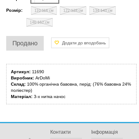
Розмір:
110-116 см
122-128 см
134-140 см
146-152 см
Продано
Артикул:
11690
Виробник:
ArDoMi
Склад:
100% органічна бавовна, перід: (76% бавовна 24%
поліестер)
Матеріал:
3-х нитка начос
Контакти
Інформація