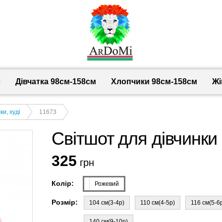
с
Дівчатка 98cм-158см
Хлопчики 98см-158см
Жі
и, худі
11673
Світшот для дівчинки
325
грн
Колір:
Рожевий
Розмір:
104 см(3-4р)
110 см(4-5р)
116 см(5-6
140 см(9-10р)