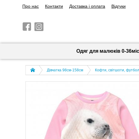
Про нас
Контакти
Доставка і оплата
Відгуки
Одяг для малюків 0-36мі
Дівчатка 98cм-158см
Кофти, світшоти, футболк