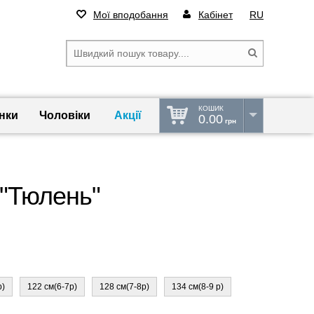
Мої вподобання
Кабінет
RU
КОШИК
нки
Чоловіки
Акції
0.00
грн
 "Тюлень"
р)
122 см(6-7р)
128 см(7-8р)
134 см(8-9 р)