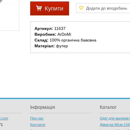
Купити
Артикул:
11637
Виробник:
ArDoMi
Склад:
100% органічна бавовна
Матеріал:
футер
Інформація
Каталог
l.com
Про нас
Одяг для малюків 
71
Контакти
Дівчатка 98cм-15