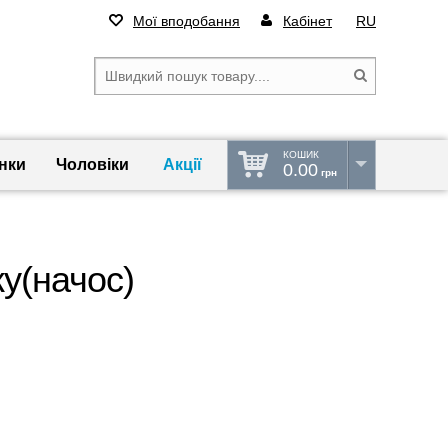
Мої вподобання
Кабінет
RU
КОШИК
нки
Чоловіки
Акції
0.00
грн
у(начос)