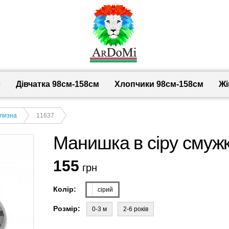
с
Дівчатка 98cм-158см
Хлопчики 98см-158см
Жі
ілизна
11637
Манишка в сіру смужк
155
грн
Колір:
сірий
Розмір:
0-3 м
2-6 років