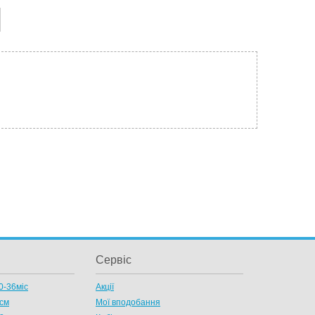
Сервіс
0-36міс
Акції
8см
Мої вподобання