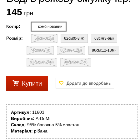
145
грн
Колір:
комбінований
Розмір:
56см(0-1м)
62см(0-3 м)
68см(3-6м)
74см(6-9 м)
80см(9-12м)
86см(12-18м)
92см(18-24м)
98см(24-36м)
Купити
Артикул:
11603
Виробник:
ArDoMi
Склад:
95% бавовна 5% еластан
Матеріал:
рібана