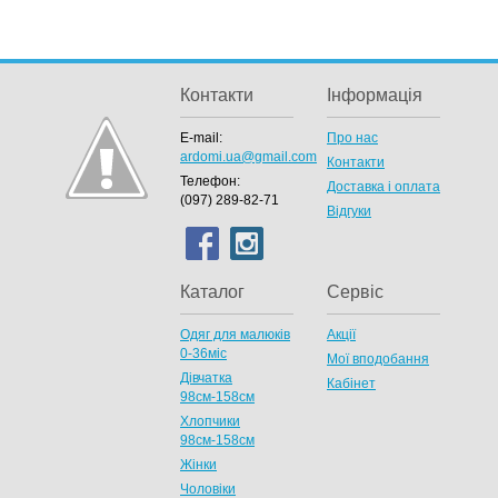
Контакти
Інформація
E-mail:
Про нас
ardomi.ua@gmail.com
Контакти
Телефон:
Доставка і оплата
(097) 289-82-71
Відгуки
Каталог
Сервіс
Одяг для малюків
Акції
0-36міс
Мої вподобання
Дівчатка
Кабінет
98cм-158см
Хлопчики
98см-158см
Жінки
Чоловіки