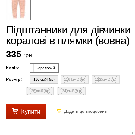
Підштанники для дівчинки
коралові в плямки (вовна)
335
грн
Колір:
кораловий
Розмір:
110 см(4-5р)
116 см(5-6р)
122 см(6-7р)
128 см(7-8р)
134 см(8-9 р)
Купити