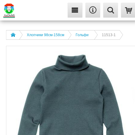
Хлопчики 98см-158см
Гольфи
11513-1