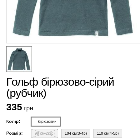
Гольф бірюзово-сірий
(рубчик)
335
грн
Колір:
бірюзовий
Розмір:
98 см(2-3р)
104 см(3-4р)
110 см(4-5р)