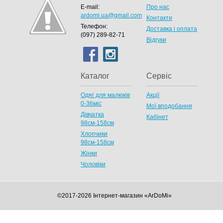
E-mail:
Про нас
ardomi.ua@gmail.com
Контакти
Телефон:
Доставка і оплата
(097) 289-82-71
Відгуки
Каталог
Сервіс
Одяг для малюків
Акції
0-36міс
Мої вподобання
Дівчатка
Кабінет
98cм-158см
Хлопчики
98см-158см
Жінки
Чоловіки
©2017-2026 Інтернет-магазин «ArDoMi»