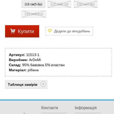
116 см(5-6р)
122 см(6-7р)
128 см(7-8р)
134 см(8-9 р)
Купити
Артикул:
11513-1
Виробник:
ArDoMi
Склад:
95% бавовна 5% еластан
Матеріал:
рібана
Таблиця замірів
Контакти
Інформація