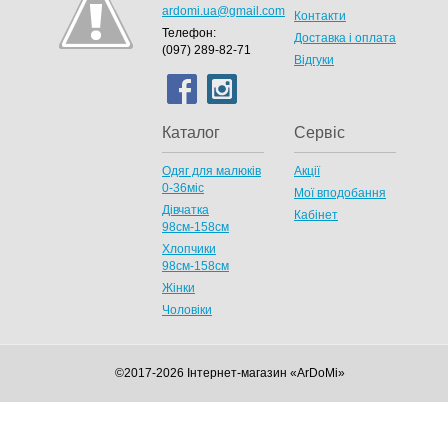
ardomi.ua@gmail.com
Контакти
Телефон:
Доставка і оплата
(097) 289-82-71
Відгуки
Каталог
Сервіс
Одяг для малюків
Акції
0-36міс
Мої вподобання
Дівчатка
Кабінет
98cм-158см
Хлопчики
98см-158см
Жінки
Чоловіки
©2017-2026 Інтернет-магазин «ArDoMi»