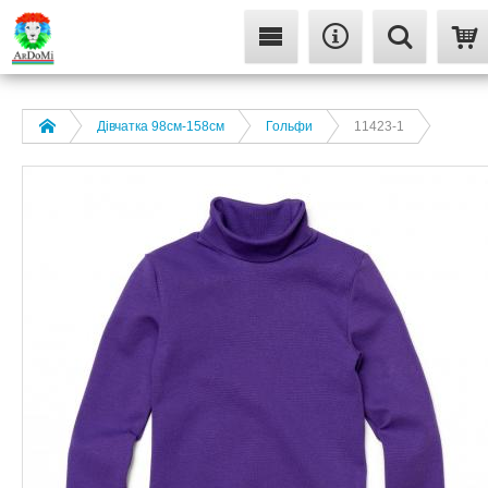
Дівчатка 98cм-158см
Гольфи
11423-1