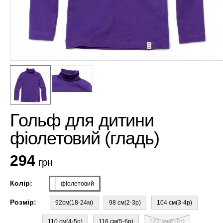
Гольф для дитини
фіолетовий (гладь)
294
грн
Колір:
фіолетовий
Розмір:
92см(18-24м)
98 см(2-3р)
104 см(3-4р)
110 см(4-5р)
116 см(5-6р)
122 см(6-7р)